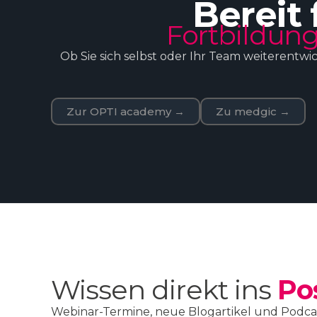
Bereit 
Fortbildung
Ob Sie sich selbst oder Ihr Team weiterentwi
Zur OPTI academy →
Zu medgic →
Wissen direkt ins
Po
Webinar-Termine, neue Blogartikel und Podcas