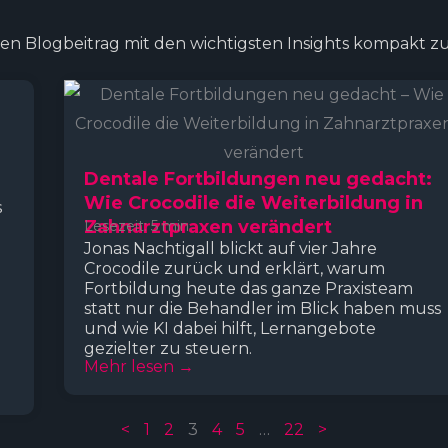
den Blogbeitrag mit den wichtigsten Insights kompakt 
P
P
P
P
P
P
a
a
a
a
a
a
g
g
g
g
g
g
Dentale Fortbildungen neu gedacht:
e
e
e
e
e
e
Wie Crocodile die Weiterbildung in
s
Zahnarztpraxen verändert
Lesezeit: 5 min
Jonas Nachtigall blickt auf vier Jahre
Crocodile zurück und erklärt, warum
Fortbildung heute das ganze Praxisteam
statt nur die Behandler im Blick haben muss
und wie KI dabei hilft, Lernangebote
gezielter zu steuern.
Mehr lesen →
<
1
2
3
4
5
…
22
>