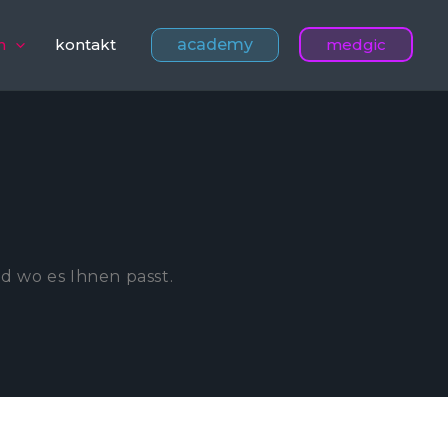
academy
n
kontakt
medgic
d wo es Ihnen passt.