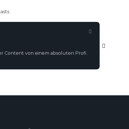
asts
Frank Witt





Fundie
ler Content von einem absoluten Profi.
Christian
Maschinen