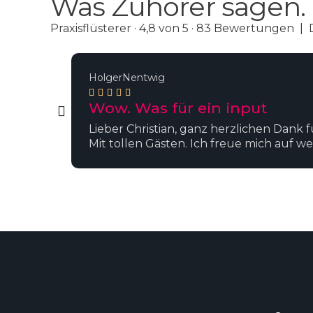
Was Zuhörer sagen.
Praxisflüsterer · 4,8 von 5 · 83 Bewertungen | 
HolgerNentwig





Wow. Was für ein input
Lieber Christian, ganz herzlichen Dank 
Mit tollen Gästen. Ich freue mich auf w