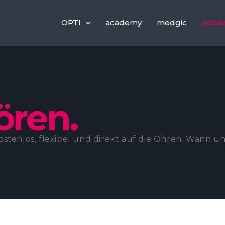
OPTI
academy
medgic
wisse
ören.
stenlos, flexibel und direkt auf die Ohren. Wann un