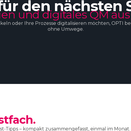
für den nächsten 
en und digitales QM aus
ckeln oder Ihre Prozesse digitalisieren möchten, OPTI b
ohne Umwege.
stfach.
t-Tipps – kompakt zusammengefasst, einmal im Monat. K