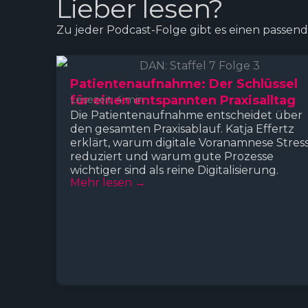
Lieber lesen?
Zu jeder Podcast-Folge gibt es einen passen
Patientenaufnahme: Der Schlüssel
für einen entspannten Praxisalltag
Lesezeit: 4 min
Die Patientenaufnahme entscheidet über
den gesamten Praxisablauf. Katja Effertz
erklärt, warum digitale Voranamnese Stres
reduziert und warum gute Prozesse
wichtiger sind als reine Digitalisierung.
Mehr lesen →