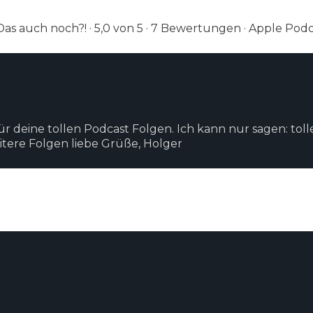
Das auch noch?! · 5,0 von 5 · 7 Bewertungen · Apple Podc
für deine tollen Podcast Folgen. Ich kann nur sagen: tol
eitere Folgen liebe Grüße, Holger