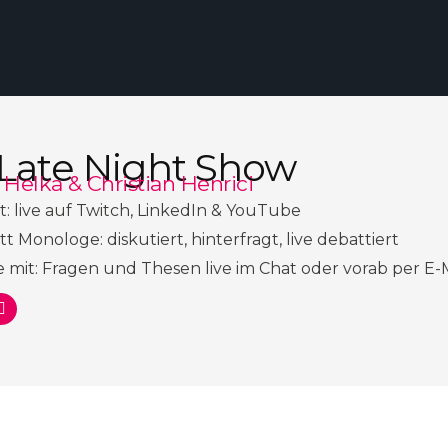
 Late Night Show
n Helka & Christian Henrici
t: live auf Twitch, LinkedIn & YouTube
t Monologe: diskutiert, hinterfragt, live debattiert
 mit: Fragen und Thesen live im Chat oder vorab per E-
T
w
i
t
c
h