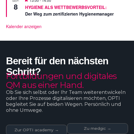
13:00
-
14:00
SEP.
e
8
o
HYGIENE ALS WETTBEWERBSVORTEIL:
l
r
l
Der Weg zum zertifizierten Hygienemanager
g
t
e
s
Kalender anzeigen
t
e
l
l
t
Bereit für den nächsten
Schritt?
Fortbildungen und digitales
QM aus einer Hand.
Ob Sie sich selbst oder Ihr Team weiterentwickeln
oder Ihre Prozesse digitalisieren möchten, OPTI
begleitet Sie auf beiden Wegen. Persönlich und
ohne Umwege.
Zu medgic →
Zur OPTI academy →