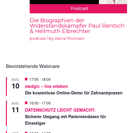
Die Biographien der
Widerstandskämpfer Paul Rentsch
& Hellmuth Elbrechter
podcast
/ By
Alena Thomsen
Bevorstehende Webinare
V
17:00
-
18:00
AUG.
10
o
medgic – live erleben
r
Die kostenlose Online-Demo für Zahnarztpraxen
g
e
s
V
16:00
-
17:00
AUG.
11
t
o
DATENSCHUTZ LEICHT GEMACHT:
e
r
Sicherer Umgang mit Patientendaten für
l
g
l
e
Einsteiger
t
s
t
V