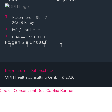
Hand.
Augenhöhe​
Eckernförder Str. 42
24398 Karby
info@opti-hc.de
0 46 44 – 95 89 00
Folgen Sie uns auf
Instagram
Facebook
Linkedin
Youtube
Impressum
|
Datenschutz
OPTI health consulting GmbH © 2026
Cookie Consent mit Real Cookie Banner