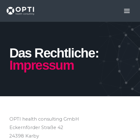
Skip
to
content
Das Rechtliche:
Impressum
OPTI health consulting GmbH
Eckernförder Straße 42
24398 Karby