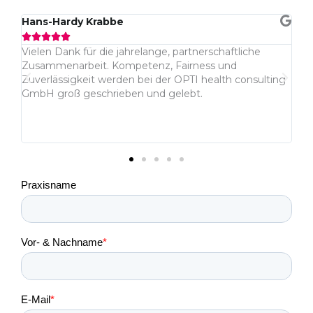
Hans-Hardy Krabbe
C






Vielen Dank für die jahrelange, partnerschaftliche
Ha
h
Zusammenarbeit. Kompetenz, Fairness und
Hy
Zuverlässigkeit werden bei der OPTI health consulting
te
.
GmbH groß geschrieben und gelebt.
ge