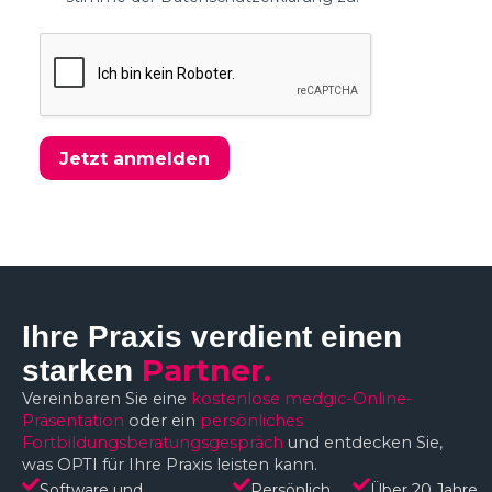
Jetzt anmelden
Ihre Praxis verdient einen
Partner.
starken
Vereinbaren Sie eine
kostenlose medgic-Online-
Präsentation
oder ein
persönliches
Fortbildungsberatungsgespräch
und entdecken Sie,
was OPTI für Ihre Praxis leisten kann.
Software und
Persönlich
Über 20 Jahre