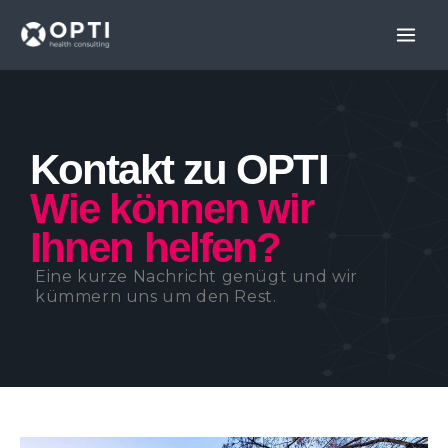
Skip
to
content
Kontakt zu OPTI
Wie können wir
Ihnen helfen?
Eine kurze Nachricht genügt und wir
kümmern uns um den Rest.