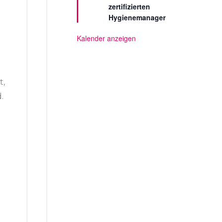
zertifizierten
e
l
Hygienemanager
l
t
Kalender anzeigen
t,
.