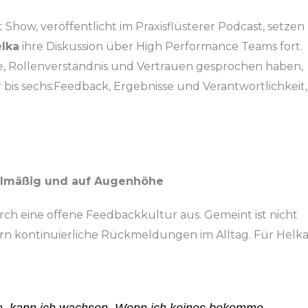
 Show, veröffentlicht im Praxisflüsterer Podcast, setzen
elka
ihre Diskussion über High Performance Teams fort.
le, Rollenverständnis und Vertrauen gesprochen haben,
 bis sechs:
Feedback, Ergebnisse und Verantwortlichkeit,
egelmäßig und auf Augenhöhe
rch eine offene Feedbackkultur aus. Gemeint ist nicht
ern kontinuierliche Rückmeldungen im Alltag. Für Helk
 kann ich wachsen. Wenn ich keines bekomme,