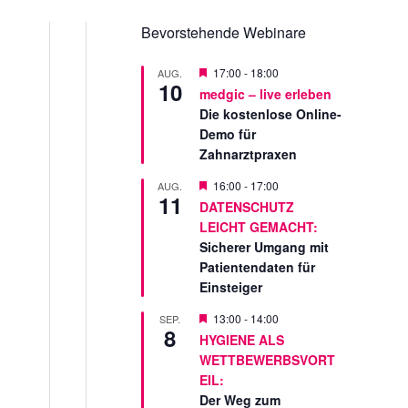
Bevorstehende Webinare
V
17:00
-
18:00
AUG.
10
o
medgic – live erleben
r
Die kostenlose Online-
g
e
Demo für
s
Zahnarztpraxen
t
e
V
16:00
-
17:00
AUG.
l
11
o
l
DATENSCHUTZ
r
t
LEICHT GEMACHT:
g
e
Sicherer Umgang mit
s
Patientendaten für
t
Einsteiger
e
l
a
l
V
13:00
-
14:00
SEP.
8
t
o
HYGIENE ALS
r
WETTBEWERBSVORT
g
e
EIL:
s
Der Weg zum
t