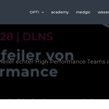
OPTI
academy
medgic
wisse
 Pfeiler echter High Performance Teams 