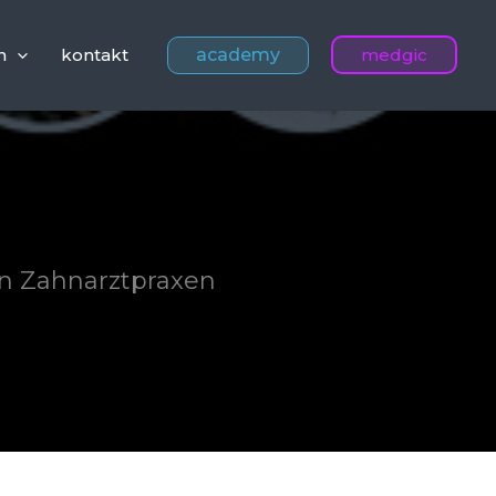
academy
n
kontakt
medgic
in Zahnarztpraxen