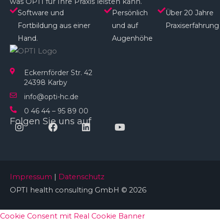
was OPTI für Ihre Praxis leisten kann.
Software und
Persönlich
Über 20 Jahre
Fortbildung aus einer
und auf
Praxiserfahrung
Hand.
Augenhöhe​
Eckernförder Str. 42
24398 Karby
info@opti-hc.de
0 46 44 – 95 89 00
Folgen Sie uns auf
Instagram
Facebook
Linkedin
Youtube
Impressum
|
Datenschutz
OPTI health consulting GmbH © 2026
Cookie Consent mit Real Cookie Banner