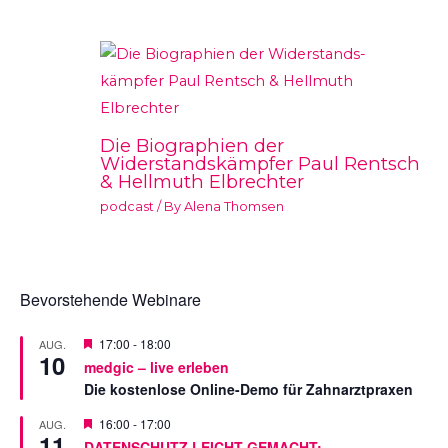
Die Biographien der
Widerstandskämpfer Paul Rentsch
& Hellmuth Elbrechter
podcast
/ By
Alena Thomsen
Bevorstehende Webinare
V
17:00
-
18:00
AUG.
10
o
medgic – live erleben
r
Die kostenlose Online-Demo für Zahnarztpraxen
g
e
s
V
16:00
-
17:00
AUG.
11
t
o
DATENSCHUTZ LEICHT GEMACHT: