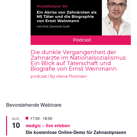
Die dunkle Vergangenheit der
Zahnärzte im Nationalsozialismus:
Ein Blick auf Täterschaft und
Biografie von Ernst Weinmann
podcast
/ By
Alena Thomsen
Bevorstehende Webinare
V
17:00
-
18:00
AUG.
10
o
medgic – live erleben
r
Die kostenlose Online-Demo für Zahnarztpraxen
g