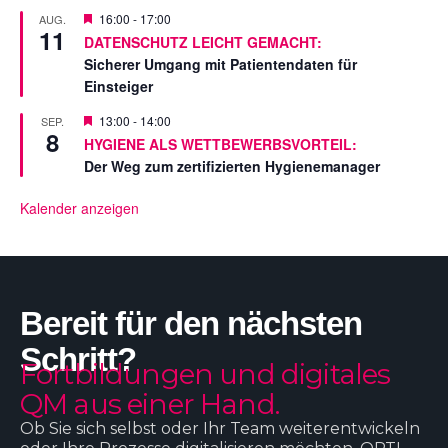
e
s
V
16:00
-
17:00
AUG.
11
t
o
DATENSCHUTZ LEICHT GEMACHT:
e
r
Sicherer Umgang mit Patientendaten für
l
g
l
e
Einsteiger
t
s
t
V
13:00
-
14:00
SEP.
e
8
o
HYGIENE ALS WETTBEWERBSVORTEIL:
l
r
l
Der Weg zum zertifizierten Hygienemanager
g
t
e
s
Kalender anzeigen
t
e
l
l
t
Bereit für den nächsten
Schritt?
Fortbildungen und digitales
QM aus einer Hand.
Ob Sie sich selbst oder Ihr Team weiterentwickeln