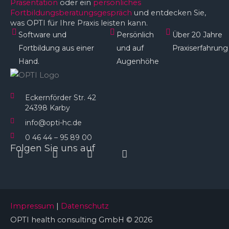
Präsentation
oder ein
persönliches
Fortbildungsberatungsgespräch
und entdecken Sie,
was OPTI für Ihre Praxis leisten kann.
Software und
Persönlich
Über 20 Jahre
Fortbildung aus einer
und auf
Praxiserfahrung
Hand.
Augenhöhe​
Eckernförder Str. 42
24398 Karby
info@opti-hc.de
0 46 44 – 95 89 00
Folgen Sie uns auf
Instagram
Facebook
Linkedin
Youtube
Impressum
|
Datenschutz
OPTI health consulting GmbH © 2026