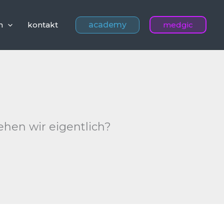
academy
n
kontakt
medgic
hen wir eigentlich?