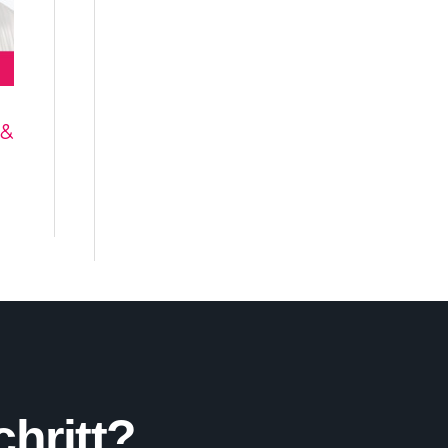
 &
chritt?