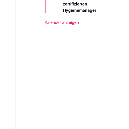
zertifizierten
e
l
Hygienemanager
l
t
Kalender anzeigen