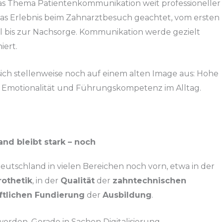
 das Thema Patientenkommunikation weit professioneller
 das Erlebnis beim Zahnarztbesuch geachtet, vom ersten
 bis zur Nachsorge. Kommunikation werde gezielt
iert.
ch stellenweise noch auf einem alten Image aus: Hohe
ig Emotionalität und Führungskompetenz im Alltag.
nd bleibt stark – noch
 Deutschland in vielen Bereichen noch vorn, etwa in der
othetik
, in der
Qualität
der
zahntechnischen
ftlichen Fundierung
der
Ausbildung
.
orden. Gerade in Sachen Digitalisierung,