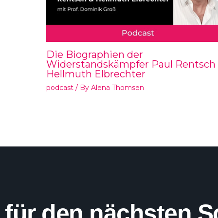
Die Biographien der
Widerstandskämpfer Paul Rentsch
Hellmuth Elbrechter
podcast
/ By
Alena Thomsen
 für den nächsten S