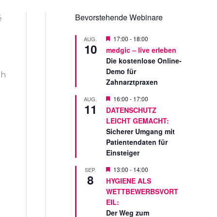
Bevorstehende Webinare
é
V
17:00
-
18:00
AUG.
10
o
medgic – live erleben
r
Die kostenlose Online-
g
e
Demo für
ch
s
Zahnarztpraxen
t
e
V
16:00
-
17:00
AUG.
l
11
o
l
DATENSCHUTZ
r
t
LEICHT GEMACHT:
g
e
Sicherer Umgang mit
s
Patientendaten für
t
Einsteiger
e
l
l
V
13:00
-
14:00
SEP.
8
t
o
HYGIENE ALS
r
WETTBEWERBSVORT
g
e
EIL:
s
Der Weg zum
t