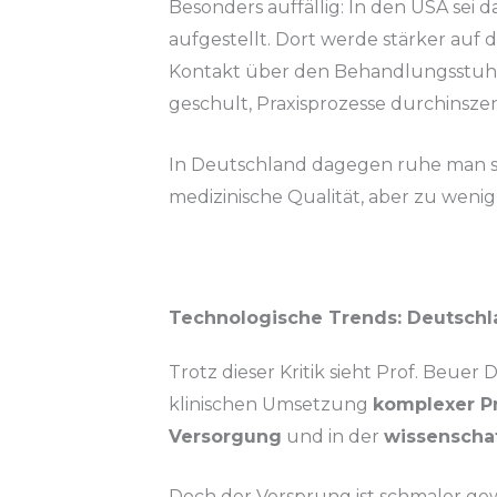
Besonders auffällig: In den USA sei
aufgestellt. Dort werde stärker auf
Kontakt über den Behandlungsstuhl
geschult, Praxisprozesse durchinszen
In Deutschland dagegen ruhe man si
medizinische Qualität, aber zu wen
Technologische Trends: Deutschla
Trotz dieser Kritik sieht Prof. Beuer
klinischen Umsetzung
komplexer Pr
Versorgung
und in der
wissenscha
Doch der Vorsprung ist schmaler gew