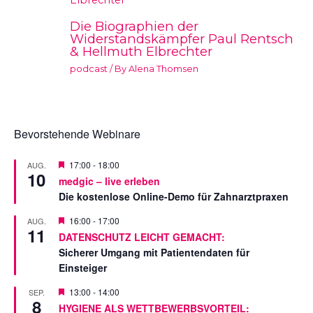
Die Biographien der
Widerstandskämpfer Paul Rentsch
& Hellmuth Elbrechter
podcast
/ By
Alena Thomsen
Bevorstehende Webinare
V
17:00
-
18:00
AUG.
10
o
medgic – live erleben
r
Die kostenlose Online-Demo für Zahnarztpraxen
g
e
s
V
16:00
-
17:00
AUG.
11
t
o
DATENSCHUTZ LEICHT GEMACHT:
e
r
Sicherer Umgang mit Patientendaten für
l
g
l
e
Einsteiger
t
s
t
V
13:00
-
14:00
SEP.
e
8
o
HYGIENE ALS WETTBEWERBSVORTEIL:
l