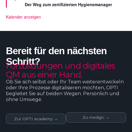
r
l
Der Weg zum zertifizierten Hygienemanager
g
t
e
s
Kalender anzeigen
t
e
l
l
t
Bereit für den nächsten
Schritt?
Fortbildungen und digitales
QM aus einer Hand.
Ob Sie sich selbst oder Ihr Team weiterentwickeln
oder Ihre Prozesse digitalisieren möchten, OPTI
begleitet Sie auf beiden Wegen. Persönlich und
ohne Umwege.
Zu medgic →
Zur OPTI academy →