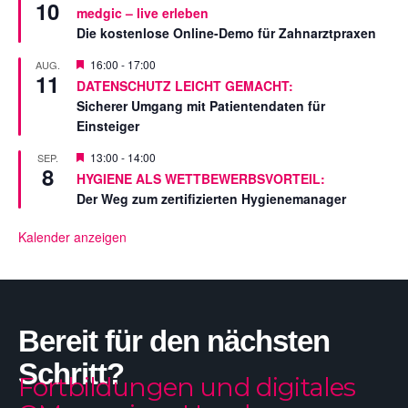
10
o
medgic – live erleben
r
Die kostenlose Online-Demo für Zahnarztpraxen
g
e
s
V
16:00
-
17:00
AUG.
11
t
o
DATENSCHUTZ LEICHT GEMACHT:
e
r
Sicherer Umgang mit Patientendaten für
l
g
l
e
Einsteiger
t
s
t
V
13:00
-
14:00
SEP.
e
8
o
HYGIENE ALS WETTBEWERBSVORTEIL:
l
r
l
Der Weg zum zertifizierten Hygienemanager
g
t
e
s
Kalender anzeigen
t
e
l
l
t
Bereit für den nächsten
Schritt?
Fortbildungen und digitales