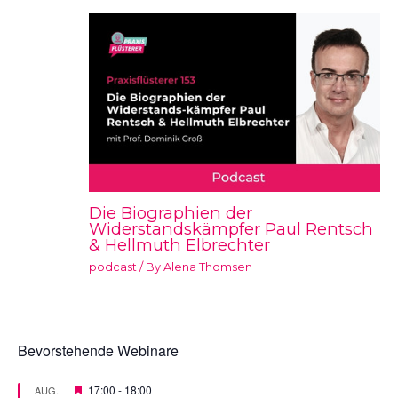
Die Biographien der
Widerstandskämpfer Paul Rentsch
& Hellmuth Elbrechter
podcast
/ By
Alena Thomsen
Bevorstehende Webinare
V
17:00
-
18:00
AUG.