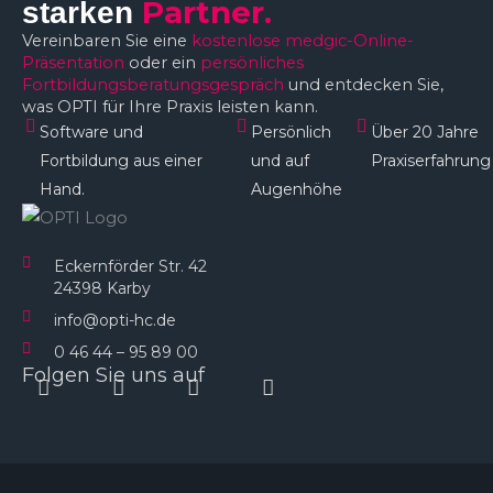
Partner.
starken
Vereinbaren Sie eine
kostenlose medgic-Online-
Präsentation
oder ein
persönliches
Fortbildungsberatungsgespräch
und entdecken Sie,
was OPTI für Ihre Praxis leisten kann.
Software und
Persönlich
Über 20 Jahre
Fortbildung aus einer
und auf
Praxiserfahrung
Hand.
Augenhöhe​
Eckernförder Str. 42
24398 Karby
info@opti-hc.de
0 46 44 – 95 89 00
Folgen Sie uns auf
Instagram
Facebook
Linkedin
Youtube