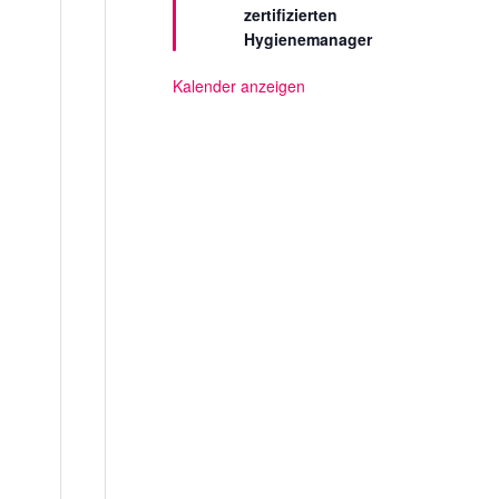
zertifizierten
e
l
Hygienemanager
l
t
Kalender anzeigen