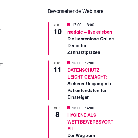
Bevorstehende Webinare
V
17:00
-
18:00
AUG.
10
o
e
medgic – live erleben
r
Die kostenlose Online-
g
e
Demo für
s
Zahnarztpraxen
t
e
V
16:00
-
17:00
AUG.
l
t:
11
o
l
DATENSCHUTZ
r
t
LEICHT GEMACHT:
g
e
Sicherer Umgang mit
s
Patientendaten für
t
Einsteiger
e
l
l
V
13:00
-
14:00
SEP.
8
t
o
HYGIENE ALS
r
WETTBEWERBSVORT
g
e
EIL:
s
Der Weg zum
t