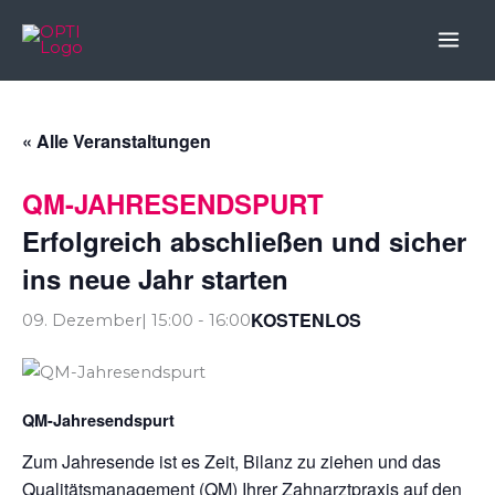
Skip
to
content
« Alle Veranstaltungen
QM-JAHRESENDSPURT
Erfolgreich abschließen und sicher
ins neue Jahr starten
KOSTENLOS
09. Dezember| 15:00
-
16:00
QM-Jahresendspurt
Zum Jahresende ist es Zeit, Bilanz zu ziehen und das
Qualitätsmanagement (QM) Ihrer Zahnarztpraxis auf den