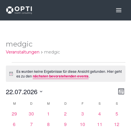
Skip
to
content
MONTAG
DIENSTAG
MITTWOCH
DONNERSTAG
FREITAG
SAMSTAG
SONNT
medgic
Veranstaltungen
Veranstaltungen
medgic
Es wurden keine Ergebnisse für diese Ansicht gefunden. Hier geht
Notice
es zu den
nächsten bevorstehenden events
.
22.07.2026
Ansich
Vera
Mona
Naviga
Ansi
Datum
M
D
M
D
F
S
S
Kalender
Navi
wählen.
von
0
0
0
0
0
0
0
29
30
1
2
3
4
5
events
events
events
events
events
events
events
Veranstaltungen
0
0
0
0
0
0
0
6
7
8
9
10
11
12
events
events
events
events
events
events
events