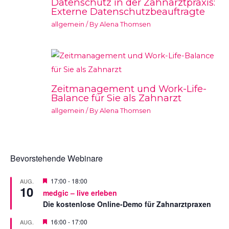
Datenschutz in der Zahnarztpraxis:
Externe Datenschutzbeauftragte
allgemein
/ By
Alena Thomsen
Zeitmanagement und Work-Life-
Balance für Sie als Zahnarzt
allgemein
/ By
Alena Thomsen
Bevorstehende Webinare
V
17:00
-
18:00
AUG.
10
o
medgic – live erleben
r
Die kostenlose Online-Demo für Zahnarztpraxen
g
e
s
V
16:00
-
17:00
AUG.