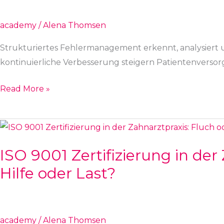
Schlüssel
zur
academy
/
Alena Thomsen
Qualitätssicherung
Strukturiertes Fehlermanagement erkennt, analysiert 
kontinuierliche Verbesserung steigern Patientenversor
Read More »
ISO
9001
ISO 9001 Zertifizierung in der
Zertifizierung
Hilfe oder Last?
in
der
Zahnarztpraxis:
Fluch
academy
/
Alena Thomsen