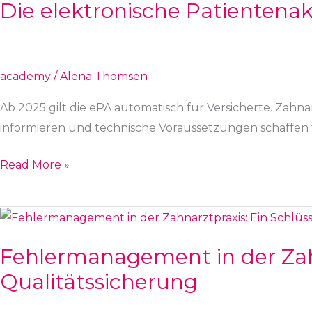
Die elektronische Patientena
Patientenakte
(ePA):
Was
Sie
academy
/
Alena Thomsen
wissen
Ab 2025 gilt die ePA automatisch für Versicherte. Zah
müssen
informieren und technische Voraussetzungen schaffen 
Read More »
Fehlermanagement
in
Fehlermanagement in der Zahn
der
Qualitätssicherung
Zahnarztpraxis:
Ein