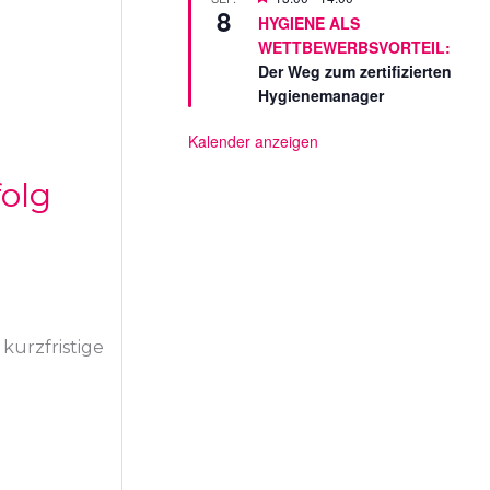
l
8
o
l
HYGIENE ALS
r
t
WETTBEWERBSVORTEIL:
g
e
Der Weg zum zertifizierten
s
Hygienemanager
t
e
l
Kalender anzeigen
l
t
folg
kurzfristige