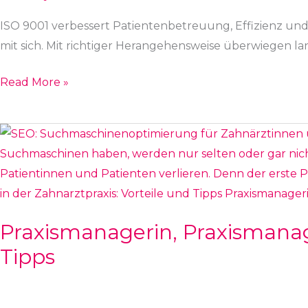
oder
Segen,
ISO 9001 verbessert Patientenbetreuung, Effizienz und
Hilfe
mit sich. Mit richtiger Herangehensweise überwiegen lang
oder
Read More »
Last?
Praxismanagerin,
Praxismanager
in
der
Zahnarztpraxis:
Praxismanagerin, Praxismanage
Vorteile
Tipps
und
Tipps