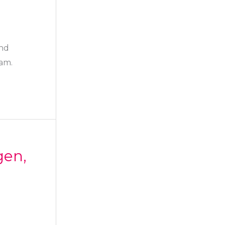
und
am.
gen,