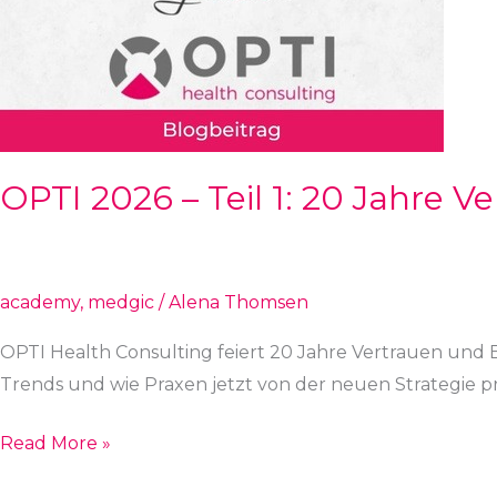
1:
20
Jahre
Vertrauen,
Beständigkeit
und
OPTI 2026 – Teil 1: 20 Jahre V
Erfolg
academy
,
medgic
/
Alena Thomsen
OPTI Health Consulting feiert 20 Jahre Vertrauen und Be
Trends und wie Praxen jetzt von der neuen Strategie pr
Read More »