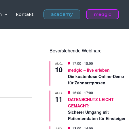
academy
n
kontakt
medgic
Bevorstehende Webinare
V
17:00
-
18:00
AUG.
10
o
medgic – live erleben
r
Die kostenlose Online-Demo
g
e
für Zahnarztpraxen
s
t
V
16:00
-
17:00
AUG.
e
11
o
DATENSCHUTZ LEICHT
l
r
l
GEMACHT:
g
t
e
Sicherer Umgang mit
s
Patientendaten für Einsteiger
t
e
V
13:00
-
14:00
SEP.