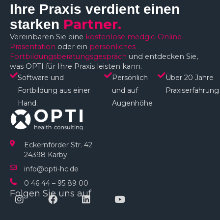
Ihre Praxis verdient einen
Partner.
starken
Vereinbaren Sie eine
kostenlose medgic-Online-
Präsentation
oder ein
persönliches
Fortbildungsberatungsgespräch
und entdecken Sie,
was OPTI für Ihre Praxis leisten kann.
Software und
Persönlich
Über 20 Jahre
Fortbildung aus einer
und auf
Praxiserfahrung
Hand.
Augenhöhe​
Eckernförder Str. 42
24398 Karby
info@opti-hc.de
0 46 44 – 95 89 00
Folgen Sie uns auf
Instagram
Facebook
Linkedin
Youtube