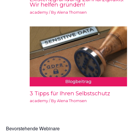
Wir helfen gründen!
academy
/ By
Alena Thomsen
3 Tipps für Ihren Selbstschutz
academy
/ By
Alena Thomsen
Bevorstehende Webinare