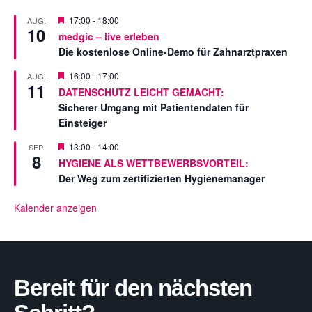
V
17:00
-
18:00
AUG.
10
o
medgic – live erleben
r
Die kostenlose Online-Demo für Zahnarztpraxen
g
e
s
V
16:00
-
17:00
AUG.
11
t
o
DATENSCHUTZ LEICHT GEMACHT:
e
r
Sicherer Umgang mit Patientendaten für
l
g
l
e
Einsteiger
t
s
t
V
13:00
-
14:00
SEP.
e
8
o
HYGIENE ALS WETTBEWERBSVORTEIL:
l
r
l
Der Weg zum zertifizierten Hygienemanager
g
t
e
s
Kalender anzeigen
t
e
l
l
t
Bereit für den nächsten